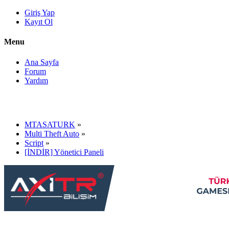
Giriş Yap
Kayıt Ol
Menu
Ana Sayfa
Forum
Yardım
MTASATURK
»
Multi Theft Auto
»
Script
»
[İNDİR] Yönetici Paneli