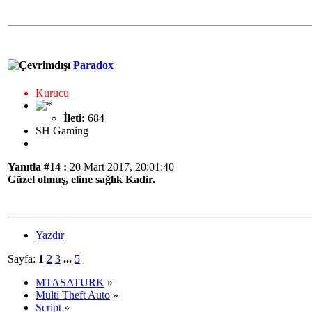
Paradox
Kurucu
İleti:
684
SH Gaming
Yanıtla #14 :
20 Mart 2017, 20:01:40
Güzel olmuş, eline sağlık Kadir.
Yazdır
Sayfa:
1
2
3
...
5
MTASATURK
»
Multi Theft Auto
»
Script
»