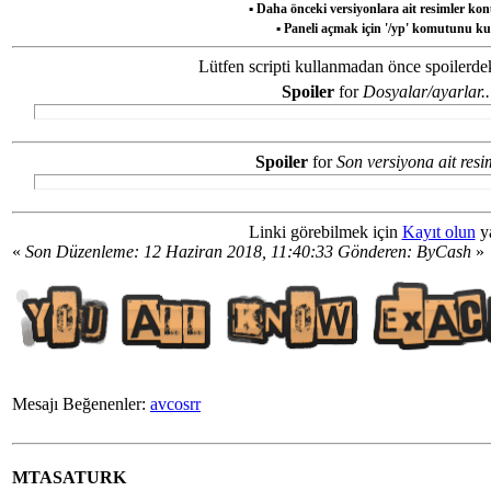
▪ Daha önceki versiyonlara ait resimler kon
▪ Paneli açmak için '/yp' komutunu kul
Lütfen scripti kullanmadan önce spoilerdek
Spoiler
for
Dosyalar/ayarlar..
Spoiler
for
Son versiyona ait resi
Linki görebilmek için
Kayıt olun
y
«
Son Düzenleme: 12 Haziran 2018, 11:40:33 Gönderen: ByCash
»
Mesajı Beğenenler:
avcosrr
MTASATURK