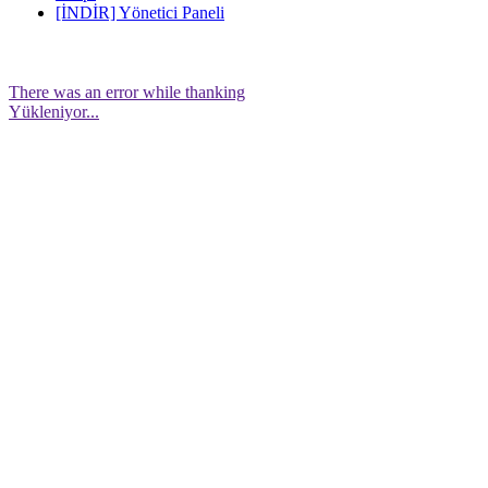
[İNDİR] Yönetici Paneli
There was an error while thanking
Yükleniyor...