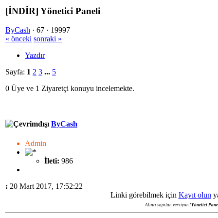
[İNDİR] Yönetici Paneli
ByCash
·
67 ·
19997
« önceki
sonraki »
Yazdır
Sayfa:
1
2
3
...
5
0 Üye ve 1 Ziyaretçi konuyu incelemekte.
ByCash
Admin
İleti:
986
:
20 Mart 2017, 17:52:22
Linki görebilmek için
Kayıt olun
y
Alıntı yapılan versiyon
'Yönetici Panel