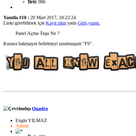
İleti:
986
Yanıtla #10 :
20 Mart 2017, 18:22:24
Linki görebilmek için
Kayıt olun
yada
Giriş yapın.
Panel Açma Tuşu Ne ?
Kusura bakmayın belirtmeyi unutmuşum "F9".
Quadro
Engin YILMAZ
Admin