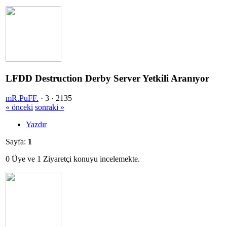
LFDD Destruction Derby Server Yetkili Aranıyor
mR.PuFF.
·
3 ·
2135
« önceki
sonraki »
Yazdır
Sayfa:
1
0 Üye ve 1 Ziyaretçi konuyu incelemekte.