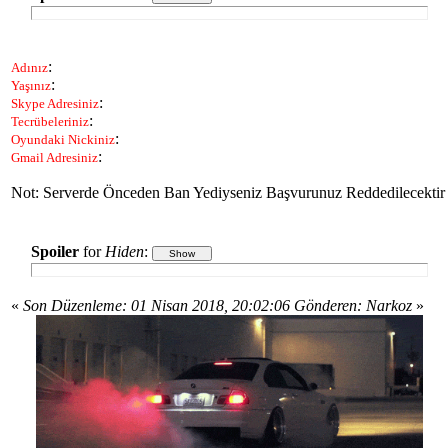
:
Adınız
:
Yaşınız
:
Skype Adresiniz
:
Tecrübeleriniz
:
Oyundaki Nickiniz
:
Gmail Adresiniz
Not: Serverde Önceden Ban Yediyseniz Başvurunuz Reddedilecektir
Spoiler
for
Hiden
:
«
Son Düzenleme: 01 Nisan 2018, 20:02:06 Gönderen: Narkoz
»