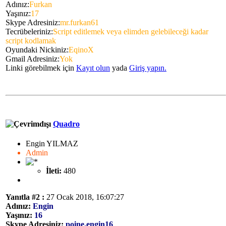
Adınız:
Furkan
Yaşınız:
17
Skype Adresiniz:
mr.furkan61
Tecrübeleriniz:
Script editlemek veya elimden gelebileceği kadar
script kodlamak
Oyundaki Nickiniz:
EqinoX
Gmail Adresiniz:
Yok
Linki görebilmek için
Kayıt olun
yada
Giriş yapın.
Quadro
Engin YILMAZ
Admin
İleti:
480
Yanıtla #2 :
27 Ocak 2018, 16:07:27
Adınız:
Engin
Yaşınız:
16
Skype Adresiniz:
poine.engin16