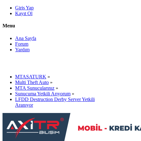
Giriş Yap
Kayıt Ol
Menu
Ana Sayfa
Forum
Yardım
MTASATURK
»
Multi Theft Auto
»
MTA Sunucularınız
»
Sunucuma Yetkili Arıyorum
»
LFDD Destruction Derby Server Yetkili
Aranıyor