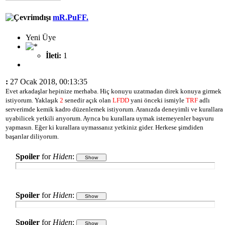
mR.PuFF.
Yeni Üye
İleti:
1
:
27 Ocak 2018, 00:13:35
Evet arkadaşlar hepinize merhaba. Hiç konuyu uzatmadan direk konuya girmek
istiyorum. Yaklaşık
2
senedir açık olan
LFDD
yani önceki ismiyle
TRF
adlı
serverimde kemik kadro düzenlemek istiyorum. Aranızda deneyimli ve kurallara
uyabilicek yetkili arıyorum. Ayrıca bu kurallara uymak istemeyenler başvuru
yapmasın. Eğer ki kurallara uymassanız yetkiniz gider. Herkese şimdiden
başarılar diliyorum.
Spoiler
for
Hiden
:
Spoiler
for
Hiden
:
Spoiler
for
Hiden
: