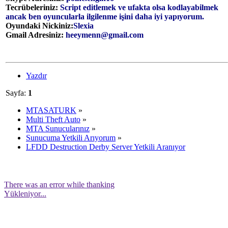
Tecrübeleriniz:
Script editlemek ve ufakta olsa kodlayabilmek
ancak ben oyuncularla ilgilenme işini daha iyi yapıyorum.
Oyundaki Nickiniz:
Slexia
Gmail Adresiniz:
heeymenn@gmail.com
Yazdır
Sayfa:
1
MTASATURK
»
Multi Theft Auto
»
MTA Sunucularınız
»
Sunucuma Yetkili Arıyorum
»
LFDD Destruction Derby Server Yetkili Aranıyor
There was an error while thanking
Yükleniyor...