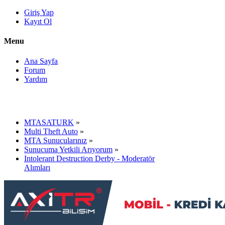
Giriş Yap
Kayıt Ol
Menu
Ana Sayfa
Forum
Yardım
MTASATURK
»
Multi Theft Auto
»
MTA Sunucularınız
»
Sunucuma Yetkili Arıyorum
»
Intolerant Destruction Derby - Moderatör
Alımları