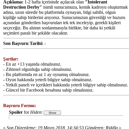
Açıklama:
1-2 hafta içerisinde açılacak olan
"Intolerant
Destruction Derby"
isimli sunucumuza, kemik kadroyu oluşturmak
adına, uzun süredir bu platformda oynayan, bilgi sahibi, olgun
kişiliğe sahip birilerini arıyoruz. Sunucumuzun güvenliği ve huzuru
açısından gönderilen başvuruları tek tek inceleyip, gerekli kişileri
seçeceğiz. Bu alımın sonlanmasıyla birlikte, bir daha ki yetkili
seçimleri paralı bir şekilde olacaktır.
Son Başvuru Tarihi:
-
Şartlar:
- En az +13 yaşında olmalısınız.
-
Zihinsel olgunluğa sahip olmalısınız.
-
Bu platformda en az 1 ay oynamış olmalısınız.
-
Oyun hakkında yeterli bilgiye sahip olmalısınız.
-
Yetkili paneli ve içerikleri hakkında yeterli bilgiye sahip olmalısınız.
-
Güncel bir Facebook hesabına sahip olmalısınız.
Başvuru Formu:
Spoiler
for
Hiden
:
«
Son Düzenleme: 19 Mayıs 2018, 14:34:53 Gönderen: Riddla
»