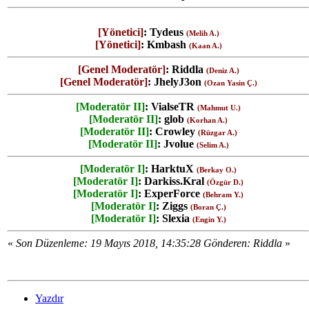
[Yönetici]
:
Tydeus
(Melih A.)
[Yönetici]
:
Kmbash
(Kaan A.)
[Genel Moderatör]
:
Riddla
(Deniz A.)
[Genel Moderatör]
:
JhelyJ3on
(Ozan Yasin Ç.)
[Moderatör II]
:
VialseTR
(Mahmut U.)
[Moderatör II]
:
glob
(Korhan A.)
[Moderatör II]
:
Crowley
(Rüzgar A.)
[Moderatör II]
:
Jvolue
(Selim A.)
[Moderatör I]
:
HarktuX
(Berkay O.)
[Moderatör I]
:
Darkiss.Kral
(Özgür D.)
[Moderatör I]
:
ExperForce
(Behram Y.)
[Moderatör I]
:
Ziggs
(Boran Ç.)
[Moderatör I]
:
Slexia
(Engin Y.)
«
Son Düzenleme: 19 Mayıs 2018, 14:35:28 Gönderen: Riddla
»
Yazdır