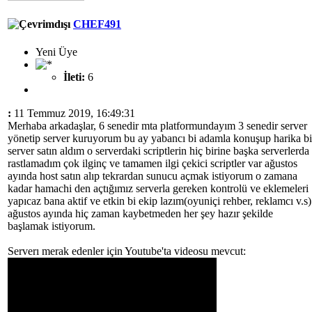
CHEF491
Yeni Üye
İleti:
6
:
11 Temmuz 2019, 16:49:31
Merhaba arkadaşlar, 6 senedir mta platformundayım 3 senedir server
yönetip server kuruyorum bu ay yabancı bi adamla konuşup harika bi
server satın aldım o serverdaki scriptlerin hiç birine başka serverlerda
rastlamadım çok ilginç ve tamamen ilgi çekici scriptler var ağustos
ayında host satın alıp tekrardan sunucu açmak istiyorum o zamana
kadar hamachi den açtığımız serverla gereken kontrolü ve eklemeleri
yapıcaz bana aktif ve etkin bi ekip lazım(oyuniçi rehber, reklamcı v.s)
ağustos ayında hiç zaman kaybetmeden her şey hazır şekilde
başlamak istiyorum.
Serverı merak edenler için Youtube'ta videosu mevcut: