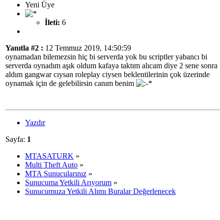
Yeni Üye
İleti:
6
Yanıtla #2 :
12 Temmuz 2019, 14:50:59
oynamadan bilemezsin hiç bi serverda yok bu scriptler yabancı bi
serverda oynadım aşık oldum kafaya taktım alıcam diye 2 sene sonra
aldım gangwar cıysan roleplay ciysen beklentilerinin çok üzerinde
oynamak için de gelebilirsin canım benim
Yazdır
Sayfa:
1
MTASATURK
»
Multi Theft Auto
»
MTA Sunucularınız
»
Sunucuma Yetkili Arıyorum
»
Sunucumuza Yetkili Alımı Buralar Değerlenecek