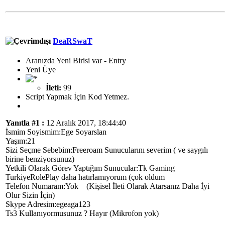
DeaRSwaT
Aranızda Yeni Birisi var - Entry
Yeni Üye
İleti:
99
Script Yapmak İçin Kod Yetmez.
Yanıtla #1 :
12 Aralık 2017, 18:44:40
İsmim Soyismim:Ege Soyarslan
Yaşım:21
Sizi Seçme Sebebim:Freeroam Sunucularını severim ( ve saygılı
birine benziyorsunuz)
Yetkili Olarak Görev Yaptığım Sunucular:Tk Gaming
TurkiyeRolePlay daha hatırlamıyorum (çok oldum
Telefon Numaram:Yok (Kişisel İleti Olarak Atarsanız Daha İyi
Olur Sizin İçin)
Skype Adresim:egeaga123
Ts3 Kullanıyormusunuz ? Hayır (Mikrofon yok)