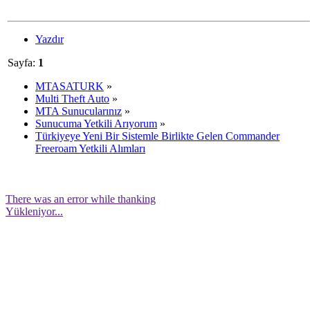
Yazdır
Sayfa:
1
MTASATURK
»
Multi Theft Auto
»
MTA Sunucularınız
»
Sunucuma Yetkili Arıyorum
»
Türkiyeye Yeni Bir Sistemle Birlikte Gelen Commander
Freeroam Yetkili Alımları
There was an error while thanking
Yükleniyor...