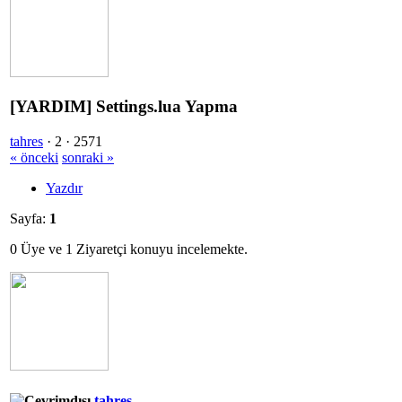
[YARDIM] Settings.lua Yapma
tahres
·
2 ·
2571
« önceki
sonraki »
Yazdır
Sayfa:
1
0 Üye ve 1 Ziyaretçi konuyu incelemekte.
tahres