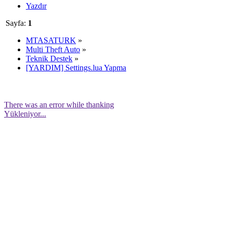
Yazdır
Sayfa:
1
MTASATURK
»
Multi Theft Auto
»
Teknik Destek
»
[YARDIM] Settings.lua Yapma
There was an error while thanking
Yükleniyor...