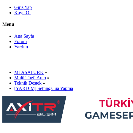
Giriş Yap
Kayıt Ol
Menu
Ana Sayfa
Forum
Yardım
MTASATURK
»
Multi Theft Auto
»
Teknik Destek
»
[YARDIM] Settings.lua Yapma