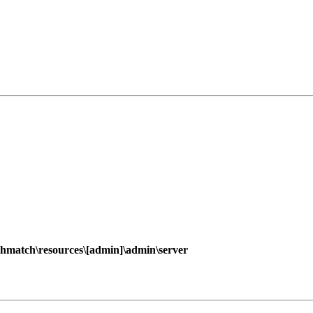
hmatch\resources\[admin]\admin\server