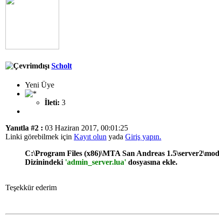
Scholt
Yeni Üye
İleti:
3
Yanıtla #2 :
03 Haziran 2017, 00:01:25
Linki görebilmek için
Kayıt olun
yada
Giriş yapın.
C:\Program Files (x86)\MTA San Andreas 1.5\server2\mod
Dizinindeki
'admin_server.lua'
dosyasına ekle.
Teşekkür ederim