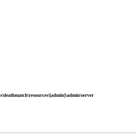
s\deathmatch\resources\[admin]\admin\server