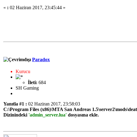
«
:
02 Haziran 2017, 23:45:44 »
Paradox
Kurucu
İleti:
684
SH Gaming
Yanıtla #1 :
02 Haziran 2017, 23:58:03
C:\Program Files (x86)\MTA San Andreas 1.5\server2\mods\deat
Dizinindeki
'admin_server.lua'
dosyasına ekle.