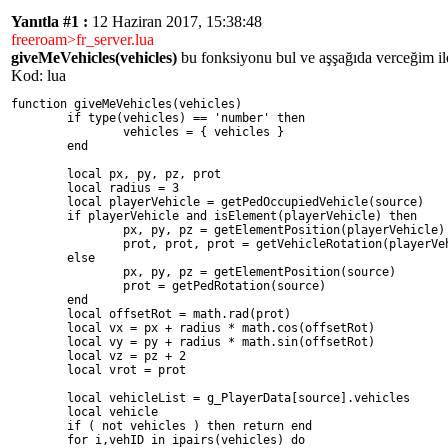
Yanıtla #1 :
12 Haziran 2017, 15:38:48
freeroam>fr_server.lua
giveMeVehicles(vehicles)
bu fonksiyonu bul ve aşşağıda verceğim ile
Kod: lua
function giveMeVehicles(vehicles)
	if type(vehicles) == 'number' then
		vehicles = { vehicles }
	end
	local px, py, pz, prot
	local radius = 3
	local playerVehicle = getPedOccupiedVehicle(source)
	if playerVehicle and isElement(playerVehicle) then
		px, py, pz = getElementPosition(playerVehicle)
		prot, prot, prot = getVehicleRotation(playerVe
	else
		px, py, pz = getElementPosition(source)
		prot = getPedRotation(source)
	end
	local offsetRot = math.rad(prot)
	local vx = px + radius * math.cos(offsetRot)
	local vy = py + radius * math.sin(offsetRot)
	local vz = pz + 2
	local vrot = prot
	local vehicleList = g_PlayerData[source].vehicles
	local vehicle
	if ( not vehicles ) then return end
	for i,vehID in ipairs(vehicles) do