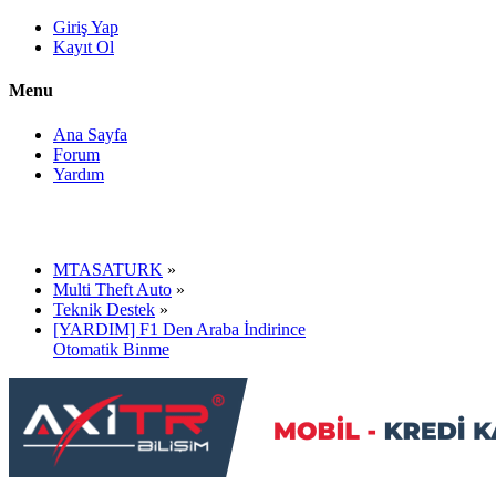
Giriş Yap
Kayıt Ol
Menu
Ana Sayfa
Forum
Yardım
MTASATURK
»
Multi Theft Auto
»
Teknik Destek
»
[YARDIM] F1 Den Araba İndirince
Otomatik Binme