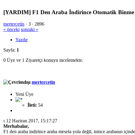
[YARDIM] F1 Den Araba İndirince Otomatik Binme
mertercetin
·
3 ·
2896
« önceki
sonraki »
Yazdır
Sayfa:
1
0 Üye ve 1 Ziyaretçi konuyu incelemekte.
mertercetin
Yeni Üye
İleti:
54
:
12 Haziran 2017, 15:17:27
Merhabalar,
F1 den araba indirince araba mesela yola değil, inince arabanın içinde