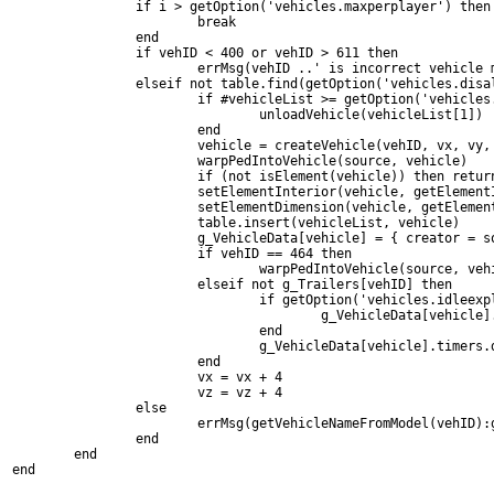
		if i > getOption('vehicles.maxperplayer') then
			break
		end
		if vehID < 400 or vehID > 611 then
			errMsg(vehID ..' is incorrect vehicle
		elseif not table.find(getOption('vehicles.dis
			if #vehicleList >= getOption('vehicle
				unloadVehicle(vehicleList[1])
			end
			vehicle = createVehicle(vehID, vx, vy
			warpPedIntoVehicle(source, vehicle)
			if (not isElement(vehicle)) then retur
			setElementInterior(vehicle, getElemen
			setElementDimension(vehicle, getEleme
			table.insert(vehicleList, vehicle)
			g_VehicleData[vehicle] = { creator = 
			if vehID == 464 then
				warpPedIntoVehicle(source, ve
			elseif not g_Trailers[vehID] then
				if getOption('vehicles.idleex
					g_VehicleData[vehi
				end
				g_VehicleData[vehicle].time
			end
			vx = vx + 4
			vz = vz + 4
		else
			errMsg(getVehicleNameFromModel(vehID
		end
	end
end