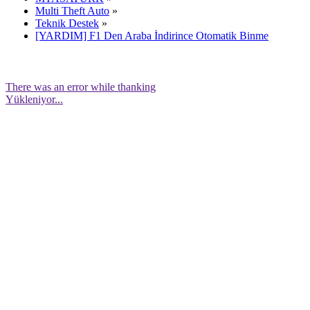
Multi Theft Auto
»
Teknik Destek
»
[YARDIM] F1 Den Araba İndirince Otomatik Binme
There was an error while thanking
Yükleniyor...