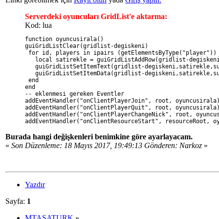
Serverdeki oyuncuları GridList'e aktarma:
Kod: lua
function oyuncusirala()
guiGridListClear(gridlist-degiskeni)
 for id, players in ipairs (getElementsByType("player"))
   local satirekle = guiGridListAddRow(gridlist-degisken
   guiGridListSetItemText(gridlist-degiskeni,satirekle,s
   guiGridListSetItemData(gridlist-degiskeni,satirekle,s
 end
end
-- eklenmesi gereken Eventler
addEventHandler("onClientPlayerJoin", root, oyuncusirala
addEventHandler("onClientPlayerQuit", root, oyuncusirala
addEventHandler("onClientPlayerChangeNick", root, oyuncu
addEventHandler("onClientResourceStart", resourceRoot, o
Burada hangi değişkenleri benimkine göre ayarlayacam.
«
Son Düzenleme: 18 Mayıs 2017, 19:49:13 Gönderen: Narkoz
»
Yazdır
Sayfa:
1
MTASATURK
»