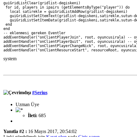
guiGridListClear(gridlist-degiskeni)
 for id, players in ipairs (getElementsByType("player")) do
   local satirekle = guiGridListAddRow(gridlist-degiskeni)
   guiGridListSetItemText(gridlist-degiskeni,satirekle,sutun-d
   guiGridListSetItemData(gridlist-degiskeni,satirekle,sutun-d
 end
end
-- eklenmesi gereken Eventler
addEventHandler("onClientPlayerJoin", root, oyuncusirala) -- o
addEventHandler("onClientPlayerQuit", root, oyuncusirala) -- o
addEventHandler("onClientPlayerChangeNick", root, oyuncusirala
addEventHandler("onClientResourceStart", resourceRoot, oyuncus
system
#Serius
Uzman Üye
İleti:
685
Yanıtla #2 :
16 Mayıs 2017, 20:54:02
Linki görebilmek için
Kayıt olun
yada
Giriş yapın.