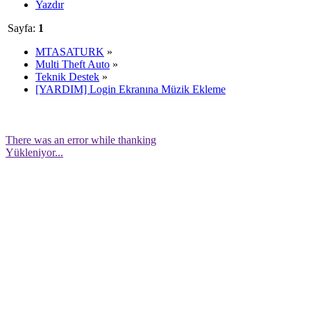
Yazdır
Sayfa:
1
MTASATURK
»
Multi Theft Auto
»
Teknik Destek
»
[YARDIM] Login Ekranına Müzik Ekleme
There was an error while thanking
Yükleniyor...