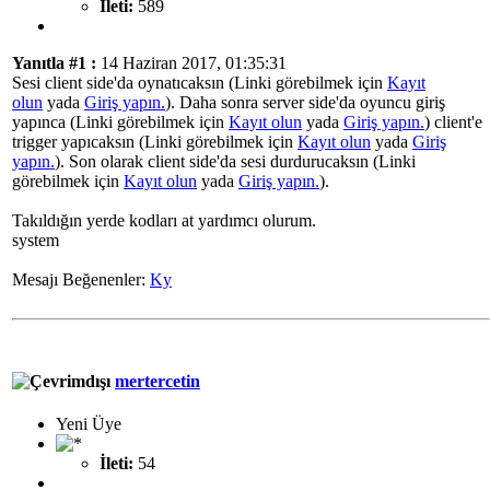
İleti:
589
Yanıtla #1 :
14 Haziran 2017, 01:35:31
Sesi client side'da oynatıcaksın (Linki görebilmek için
Kayıt
olun
yada
Giriş yapın.
). Daha sonra server side'da oyuncu giriş
yapınca (Linki görebilmek için
Kayıt olun
yada
Giriş yapın.
) client'e
trigger yapıcaksın (Linki görebilmek için
Kayıt olun
yada
Giriş
yapın.
). Son olarak client side'da sesi durdurucaksın (Linki
görebilmek için
Kayıt olun
yada
Giriş yapın.
).
Takıldığın yerde kodları at yardımcı olurum.
system
Mesajı Beğenenler:
Ky
mertercetin
Yeni Üye
İleti:
54