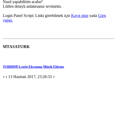
Nasıl yapabilirim acaba?
Lütfen detaylı anlatırsanız sevinirim.
Login Panel Script: Linki görebilmek için
Kayıt olun
yada
Giriş
yapın.
MTASATURK
[YARDIM] Login Ekranına Müzik Ekleme
«
:
13 Haziran 2017, 23:26:33 »