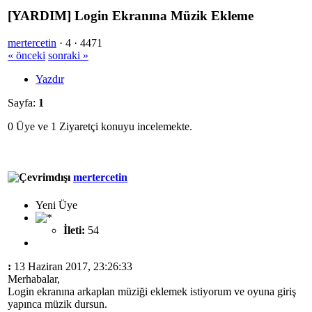
[YARDIM] Login Ekranına Müzik Ekleme
mertercetin
·
4 ·
4471
« önceki
sonraki »
Yazdır
Sayfa:
1
0 Üye ve 1 Ziyaretçi konuyu incelemekte.
mertercetin
Yeni Üye
İleti:
54
:
13 Haziran 2017, 23:26:33
Merhabalar,
Login ekranına arkaplan müziği eklemek istiyorum ve oyuna giriş
yapınca müzik dursun.