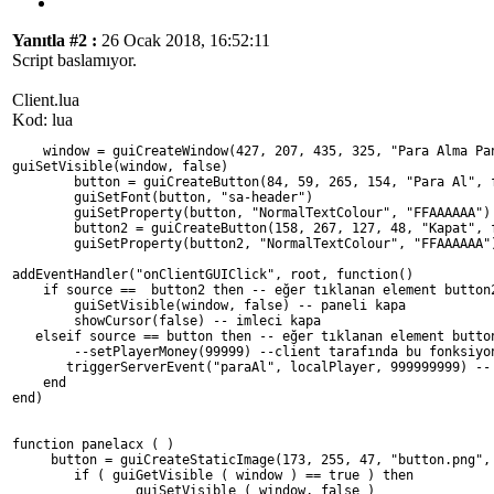
Yanıtla #2 :
26 Ocak 2018, 16:52:11
Script baslamıyor.
Client.lua
Kod: lua
    window = guiCreateWindow(427, 207, 435, 325, "Para Alma Pa
guiSetVisible(window, false)
        button = guiCreateButton(84, 59, 265, 154, "Para Al", 
        guiSetFont(button, "sa-header")
        guiSetProperty(button, "NormalTextColour", "FFAAAAAA")
        button2 = guiCreateButton(158, 267, 127, 48, "Kapat", 
        guiSetProperty(button2, "NormalTextColour", "FFAAAAAA"
addEventHandler("onClientGUIClick", root, function()
    if source ==  button2 then -- eğer tıklanan element button
        guiSetVisible(window, false) -- paneli kapa
        showCursor(false) -- imleci kapa
   elseif source == button then -- eğer tıklanan element butto
        --setPlayerMoney(99999) --client tarafında bu fonksiyo
       triggerServerEvent("paraAl", localPlayer, 999999999) --
    end
end)
function panelacx ( )   
     button = guiCreateStaticImage(173, 255, 47, "button.png",
        if ( guiGetVisible ( window ) == true ) then          
                guiSetVisible ( window, false )