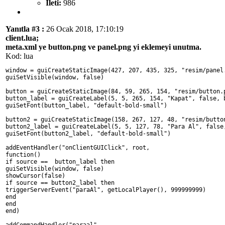
İleti:
986
Yanıtla #3 :
26 Ocak 2018, 17:10:19
client.lua;
meta.xml ye button.png ve panel.png yi eklemeyi unutma.
Kod: lua
window = guiCreateStaticImage(427, 207, 435, 325, "resim/panel
guiSetVisible(window, false)
button = guiCreateStaticImage(84, 59, 265, 154, "resim/button.
button_label = guiCreateLabel(5, 5, 265, 154, "Kapat", false, 
guiSetFont(button_label, "default-bold-small")
button2 = guiCreateStaticImage(158, 267, 127, 48, "resim/butto
button2_label = guiCreateLabel(5, 5, 127, 78, "Para Al", false
guiSetFont(button2_label, "default-bold-small")
addEventHandler("onClientGUIClick", root,
function()
if source ==  button_label then
guiSetVisible(window, false)
showCursor(false)
if source == button2_label then
triggerServerEvent("paraAl", getLocalPlayer(), 999999999)
end
end
end)
addCommandHandler("paraal",