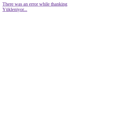
There was an error while thanking
Yükleniyor...