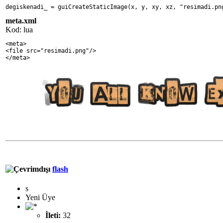
degiskenadi_ = guiCreateStaticImage(x, y, xy, xz, "resimadi.pn
meta.xml
Kod: lua
<meta>
<file src="resimadi.png"/>
</meta>
flash
s
Yeni Üye
İleti:
32