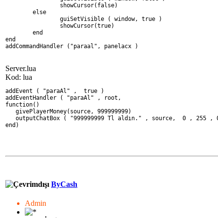
                showCursor(false) 
        else              
                guiSetVisible ( window, true ) 
                showCursor(true) 
        end
end
addCommandHandler ("paraal", panelacx )
Server.lua
Kod: lua
addEvent ( "paraAl" ,  true ) 
addEventHandler ( "paraAl" , root,
function() 
   givePlayerMoney(source, 999999999) 
   outputChatBox ( "999999999 Tl aldın." , source,  0 , 255 , 
end)
ByCash
Admin