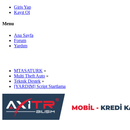
Giriş Yap
Kayıt Ol
Menu
Ana Sayfa
Forum
Yardım
MTASATURK
»
Multi Theft Auto
»
Teknik Destek
»
[YARDIM] Script Startlama