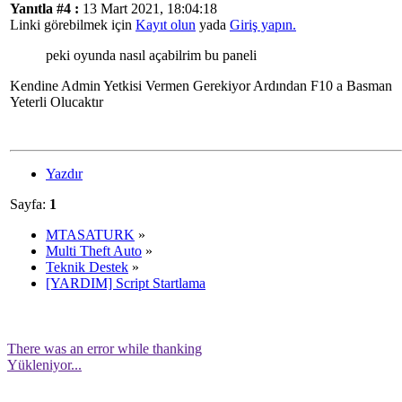
Yanıtla #4 :
13 Mart 2021, 18:04:18
Linki görebilmek için
Kayıt olun
yada
Giriş yapın.
peki oyunda nasıl açabilrim bu paneli
Kendine Admin Yetkisi Vermen Gerekiyor Ardından F10 a Basman
Yeterli Olucaktır
Yazdır
Sayfa:
1
MTASATURK
»
Multi Theft Auto
»
Teknik Destek
»
[YARDIM] Script Startlama
There was an error while thanking
Yükleniyor...