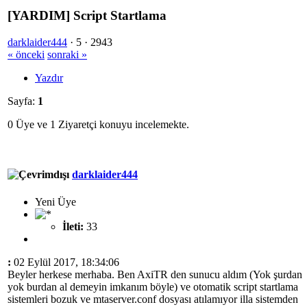
[YARDIM] Script Startlama
darklaider444
·
5 ·
2943
« önceki
sonraki »
Yazdır
Sayfa:
1
0 Üye ve 1 Ziyaretçi konuyu incelemekte.
darklaider444
Yeni Üye
İleti:
33
:
02 Eylül 2017, 18:34:06
Beyler herkese merhaba. Ben AxiTR den sunucu aldım (Yok şurdan
yok burdan al demeyin imkanım böyle) ve otomatik script startlama
sistemleri bozuk ve mtaserver.conf dosyası atılamıyor illa sistemden