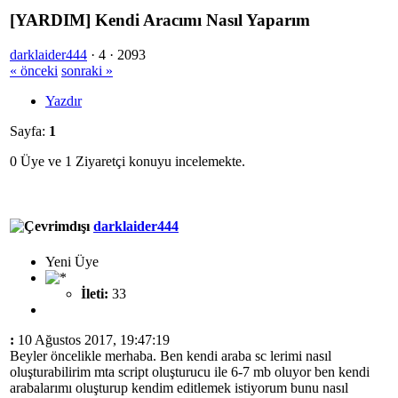
[YARDIM] Kendi Aracımı Nasıl Yaparım
darklaider444
·
4 ·
2093
« önceki
sonraki »
Yazdır
Sayfa:
1
0 Üye ve 1 Ziyaretçi konuyu incelemekte.
darklaider444
Yeni Üye
İleti:
33
:
10 Ağustos 2017, 19:47:19
Beyler öncelikle merhaba. Ben kendi araba sc lerimi nasıl
oluşturabilirim mta script oluşturucu ile 6-7 mb oluyor ben kendi
arabalarımı oluşturup kendim editlemek istiyorum bunu nasıl