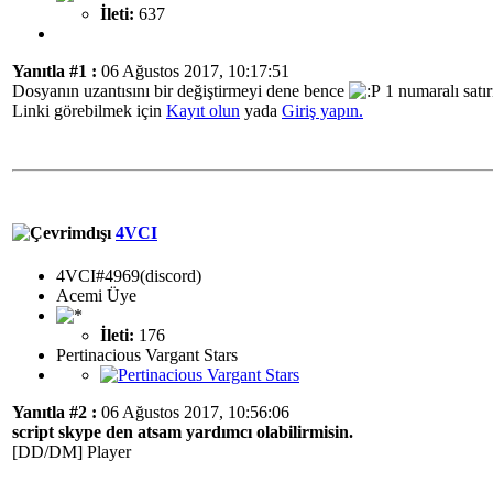
İleti:
637
Yanıtla #1 :
06 Ağustos 2017, 10:17:51
Dosyanın uzantısını bir değiştirmeyi dene bence
1 numaralı satır
Linki görebilmek için
Kayıt olun
yada
Giriş yapın.
4VCI
4VCI#4969(discord)
Acemi Üye
İleti:
176
Pertinacious Vargant Stars
Yanıtla #2 :
06 Ağustos 2017, 10:56:06
script skype den atsam yardımcı olabilirmisin.
[DD/DM] Player