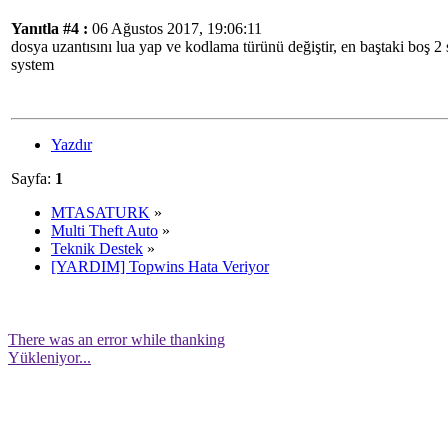
Yanıtla #4 :
06 Ağustos 2017, 19:06:11
dosya uzantısını lua yap ve kodlama türünü değiştir, en baştaki boş 2 sa
system
Yazdır
Sayfa:
1
MTASATURK
»
Multi Theft Auto
»
Teknik Destek
»
[YARDIM] Topwins Hata Veriyor
There was an error while thanking
Yükleniyor...