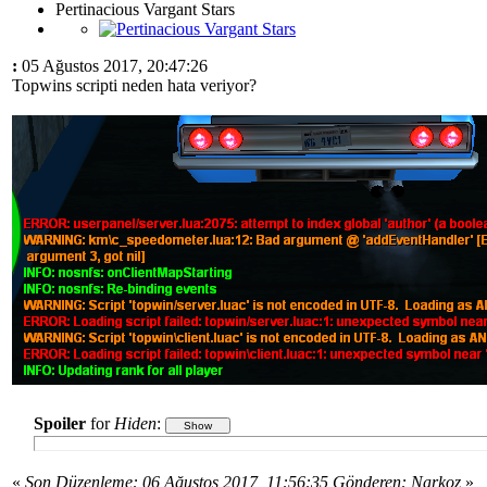
Pertinacious Vargant Stars
:
05 Ağustos 2017, 20:47:26
Topwins scripti neden hata veriyor?
Spoiler
for
Hiden
:
«
Son Düzenleme: 06 Ağustos 2017, 11:56:35 Gönderen: Narkoz
»