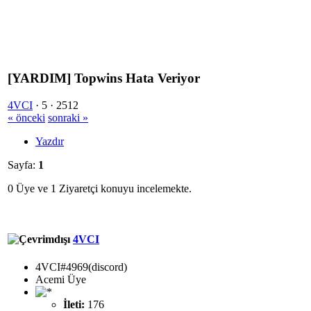
[YARDIM] Topwins Hata Veriyor
4VCI
·
5 ·
2512
« önceki
sonraki »
Yazdır
Sayfa:
1
0 Üye ve 1 Ziyaretçi konuyu incelemekte.
4VCI
4VCI#4969(discord)
Acemi Üye
İleti:
176