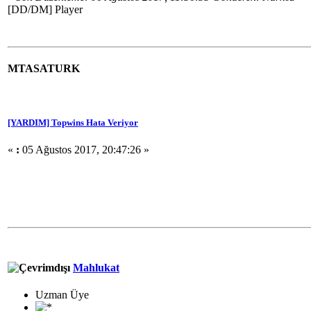
[DD/DM] Player
MTASATURK
[YARDIM] Topwins Hata Veriyor
«
:
05 Ağustos 2017, 20:47:26 »
Mahlukat
Uzman Üye