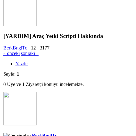
[YARDIM] Araç Yetki Scripti Hakkında
BerkBnglTc
·
12 ·
3177
« önceki
sonraki »
Yazdır
Sayfa:
1
0 Üye ve 1 Ziyaretçi konuyu incelemekte.
BerkBnglTc