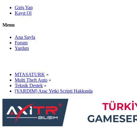
Giriş Yap
Kayıt Ol
Menu
Ana Sayfa
Forum
Yardım
MTASATURK
»
Multi Theft Auto
»
Teknik Destek
»
[YARDIM] Araç Yetki Scripti Hakkında