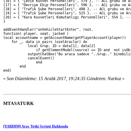
[16] = { "Çevik Kuvvet Personelleri", 579 }, -- ACL grubu ve A
[17] = { "Devriye Ekip Personelleri", 596 }, -- ACL grubu ve A
[18] = { "Trafik Şube Personelleri", 498 }, -- ACL grubu ve Ar
[19] = { "Trafik Şube Personelleri", 525 }, -- ACL grubu ve Ar
[20] = { "Kara Kuvvetleri Komutanlıgı Personelleri", 554 }, --
}
addEventHandler("onVehicleStartEnter", root, 
function( player, seat, jacked )
local accountname = getAccountName(getPlayerAccount(player))
    for _, data in pairs (ozelAraclar) do
	    local Grup, ID = data[1], data[2]
		if getElementModel(source) == ID and  not isO
            outputChatBox("Bu araca sadece "..Grup.." binebili
            cancelEvent()
		end
	end	
end)
«
Son Düzenleme: 15 Aralık 2017, 19:24:35 Gönderen: Narkoz
»
MTASATURK
[YARDIM] Araç Yetki Scripti Hakkında