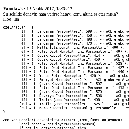
Yanıtla #3 :
13 Aralık 2017, 18:08:12
Şu şekilde deneyip hata verirse hatayı konu altına ss atar mısın?
Kod: lua
ozelAraclar = { 
	[1] = { "Jandarma Personelleri", 599 }, -- ACL grubu v
	[2] = { "Jandarma Personelleri", 458 }, -- ACL grubu v
	[3] = { "Jandarma Personelleri", 498 }, -- ACL grubu v
	[4] = { "Jandarma Personelleri", 470 }, -- ACL grubu v
	[5] = { "Milli İstihbarat Timi Personelleri", 490 }, -
	[6] = { "Polis Özel Harekat Timi Personelleri", 497 },
	[7] = { "Çevik Kuvvet Personelleri", 414 }, -- ACL gru
	[8] = { "Çevik Kuvvet Personelleri", 459 }, -- ACL gru
	[9] = { "Polis Özel Harekat Timi Personelleri", 528 },
	[10] = { "Polis Özel Harekat Timi Personelleri", 427 }
	[11] = { "Polis Özel Harekat Timi Personelleri", 440 }
	[12] = { "Yunus Polis Mensupları", 426 }, -- ACL grubu
	[13] = { "Emniyet Mensubu", 445 }, -- ACL grubu ve Ara
	[14] = { "Çevik Kuvvet Personelleri", 597 }, -- ACL gr
	[15] = { "Polis Özel Harekat Timi Personelleri", 413 }
	[16] = { "Çevik Kuvvet Personelleri", 579 }, -- ACL gr
	[17] = { "Devriye Ekip Personelleri", 596 }, -- ACL gr
	[18] = { "Trafik Şube Personelleri", 498 }, -- ACL gru
	[19] = { "Trafik Şube Personelleri", 525 }, -- ACL gru
	[20] = { "Kara Kuvvetleri Komutanlıgı Personelleri", 5
}
addEventHandler("onVehicleStartEnter",root,function(oyuncu)
	local hesap = getPlayerAccount(oyuncu)
	if not isGuestAccount(hesap) then