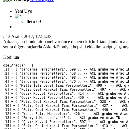
Yeni Üye
İleti:
69
:
13 Aralık 2017, 17:54:38
Arkadaşlar elimde bir panel var önce denemek için 1 tane jandarma a
sonra diğer araçlarıda Askeri-Emniyet hepsini ekledim script çalışmı
Kod: lua
ozelAraclar = { 
[1] = { "Jandarma Personelleri", 599 }, -- ACL grubu ve Arac I
[2] = { "Jandarma Personelleri", 458 }, -- ACL grubu ve Arac I
[3] = { "Jandarma Personelleri", 498 }, -- ACL grubu ve Arac I
[4] = { "Jandarma Personelleri", 470 }, -- ACL grubu ve Arac I
[5] = { "Milli İstihbarat Timi Personelleri", 490 }, -- ACL gr
[6] = { "Polis Özel Harekat Timi Personelleri", 497 }, -- ACL 
[7] = { "Çevik Kuvvet Personelleri", 414 }, -- ACL grubu ve Ar
[8] = { "Çevik Kuvvet Personelleri", 459 }, -- ACL grubu ve Ar
[9] = { "Polis Özel Harekat Timi Personelleri", 528 }, -- ACL 
[10] = { "Polis Özel Harekat Timi Personelleri", 427 }, -- ACL
[11] = { "Polis Özel Harekat Timi Personelleri", 440 }, -- ACL
[12] = { "Yunus Polis Mensupları", 426 }, -- ACL grubu ve Arac
[13] = { "Emniyet Mensubu", 445 }, -- ACL grubu ve Arac ID
[14] = { "Çevik Kuvvet Personelleri", 597 }, -- ACL grubu ve A
[15] = { "Polis Özel Harekat Timi Personelleri", 413 }, -- ACL