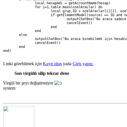
		local hesapAdi = getAccountName(hesap)
		for i=1,table.maxn(ozelAraclar) do
			local grup,ID = ozelAraclar[i][1], oz
			if getElementModel(source) == ID and
				outputChatBox("Bu araca sad
				cancelEvent()
			end
		end
	else
		outputChatBox("Bu araca binebilmek için hesab
		cancelEvent()
	end
end) 
Linki görebilmek için
Kayıt olun
yada
Giriş yapın.
Son virgülü silip tekrar dene
Virgül bir şeyi değiştirmiyor
system