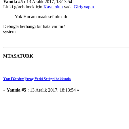
Yanıtla #5 :
13 Aralık 2017, 18:13:54
Linki görebilmek için
Kayıt olun
yada
Giriş yapın.
Yok Hocam maalesef olmadı
Debugta herhangi bir hata var mı?
system
MTASATURK
Ynt: [Yardım]Araç Yetki Scripti hakkında
«
Yanıtla #5 :
13 Aralık 2017, 18:13:54 »