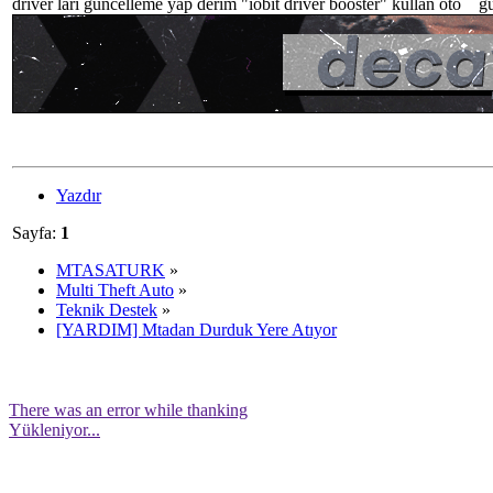
driver lari güncelleme yap derim "iobit driver booster" kullan oto gü
Yazdır
Sayfa:
1
MTASATURK
»
Multi Theft Auto
»
Teknik Destek
»
[YARDIM] Mtadan Durduk Yere Atıyor
There was an error while thanking
Yükleniyor...