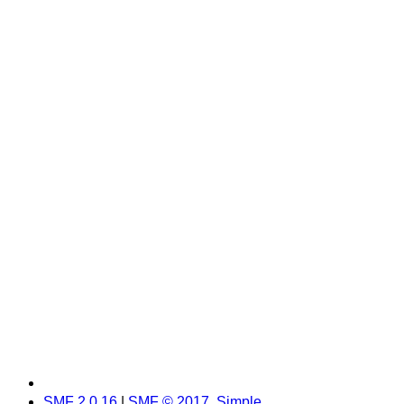
SMF 2.0.16
|
SMF © 2017
,
Simple