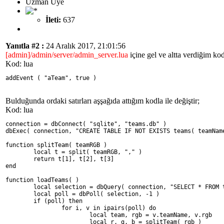
Uzman Üye
İleti:
637
Yanıtla #2 :
24 Aralık 2017, 21:01:56
[admin]/admin/server/admin_server.lua
içine gel ve altta verdiğim kod
Kod: lua
addEvent ( "aTeam", true )
Bulduğunda ordaki satırları aşşağıda attığım kodla ile değiştir;
Kod: lua
connection = dbConnect( "sqlite", "teams.db" )
dbExec( connection, "CREATE TABLE IF NOT EXISTS teams( teamNam
function splitTeam( teamRGB )
	local t = split( teamRGB, "," )
	return t[1], t[2], t[3]
end
function loadTeams( )
	local selection = dbQuery( connection, "SELECT * FROM 
	local poll = dbPoll( selection, -1 )
	if (poll) then
		for i, v in ipairs(poll) do
			local team, rgb = v.teamName, v.rgb
			local r, g, b = splitTeam( rgb )