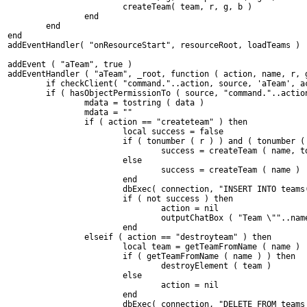
			createTeam( team, r, g, b )
		end
	end
end
addEventHandler( "onResourceStart", resourceRoot, loadTeams )
addEvent ( "aTeam", true )
addEventHandler ( "aTeam", _root, function ( action, name, r, 
	if checkClient( "command."..action, source, 'aTeam', a
	if ( hasObjectPermissionTo ( source, "command."..actio
		mdata = tostring ( data )
		mdata = ""
		if ( action == "createteam" ) then
			local success = false
			if ( tonumber ( r ) ) and ( tonumber 
				success = createTeam ( name,
			else
				success = createTeam ( name )
			end
			dbExec( connection, "INSERT INTO tea
			if ( not success ) then
				action = nil
				outputChatBox ( "Team \""..
			end
		elseif ( action == "destroyteam" ) then
			local team = getTeamFromName ( name )
			if ( getTeamFromName ( name ) ) then
				destroyElement ( team )
			else
				action = nil
			end
			dbExec( connection, "DELETE FROM team