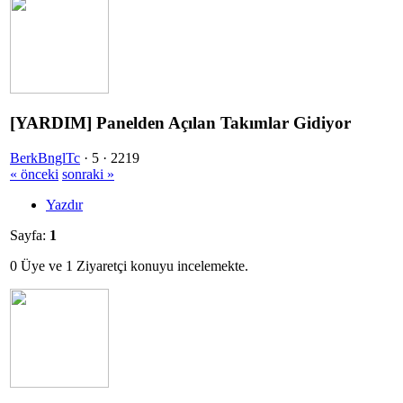
[YARDIM] Panelden Açılan Takımlar Gidiyor
BerkBnglTc
·
5 ·
2219
« önceki
sonraki »
Yazdır
Sayfa:
1
0 Üye ve 1 Ziyaretçi konuyu incelemekte.