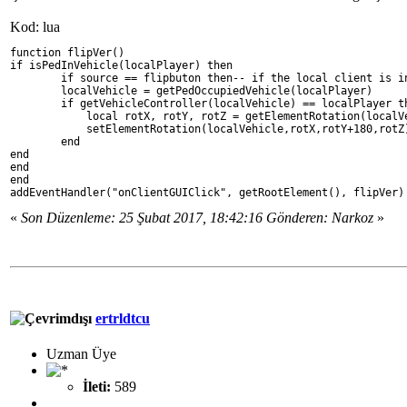
Kod: lua
function flipVer()
if isPedInVehicle(localPlayer) then
	if source == flipbuton then-- if the local client is i
        localVehicle = getPedOccupiedVehicle(localPlayer)
        if getVehicleController(localVehicle) == localPlayer t
            local rotX, rotY, rotZ = getElementRotation(localV
            setElementRotation(localVehicle,rotX,rotY+180,rotZ
	end
end
end
end
addEventHandler("onClientGUIClick", getRootElement(), flipVer)
«
Son Düzenleme: 25 Şubat 2017, 18:42:16 Gönderen: Narkoz
»
ertrldtcu
Uzman Üye
İleti:
589