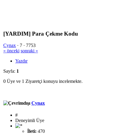
[YARDIM] Para Çekme Kodu
Cynax
·
7 ·
7753
« önceki
sonraki »
Yazdır
Sayfa:
1
0 Üye ve 1 Ziyaretçi konuyu incelemekte.
Cynax
#
Deneyimli Üye
İleti:
470