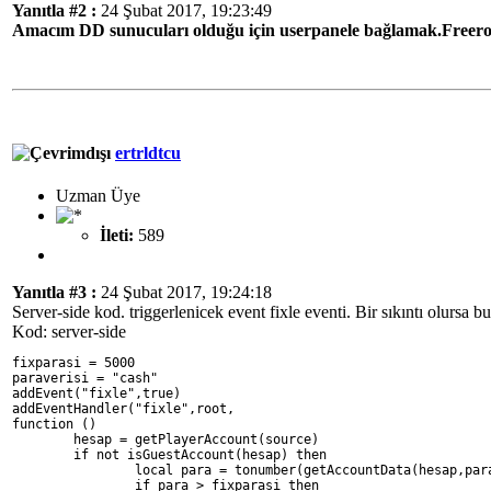
Yanıtla #2 :
24 Şubat 2017, 19:23:49
Amacım DD sunucuları olduğu için userpanele bağlamak.Freeroa
ertrldtcu
Uzman Üye
İleti:
589
Yanıtla #3 :
24 Şubat 2017, 19:24:18
Server-side kod. triggerlenicek event fixle eventi. Bir sıkıntı olursa b
Kod: server-side
fixparasi = 5000
paraverisi = "cash"
addEvent("fixle",true)
addEventHandler("fixle",root,
function ()
	hesap = getPlayerAccount(source)
	if not isGuestAccount(hesap) then
		local para = tonumber(getAccountData(hesap,par
		if para > fixparasi then