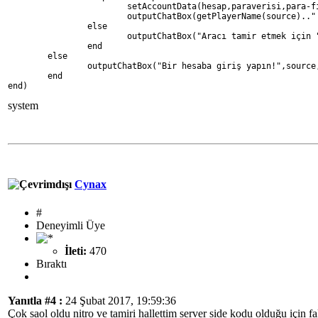
			setAccountData(hesap,paraverisi,para-
			outputChatBox(getPlayerName(source).
		else
			outputChatBox("Aracı tamir etmek içi
		end
	else
		outputChatBox("Bir hesaba giriş yapın!",sourc
	end
end)
system
Cynax
#
Deneyimli Üye
İleti:
470
Bıraktı
Yanıtla #4 :
24 Şubat 2017, 19:59:36
Çok saol oldu nitro ve tamiri hallettim server side kodu olduğu için f