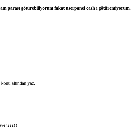
m parası götürebiliyorum fakat userpanel cash ı götüremiyorum.
u konu altından yaz.
averisi))