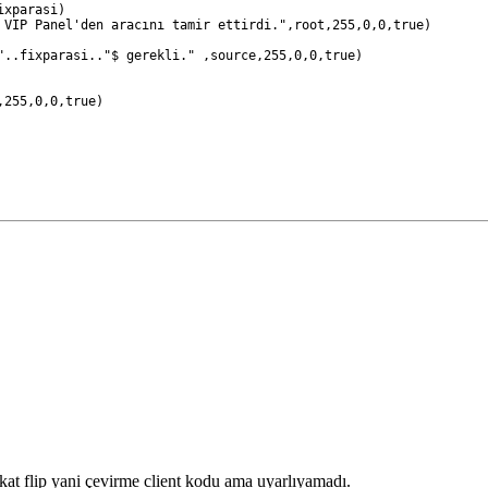
fixparasi)
." VIP Panel'den aracını tamir ettirdi.",root,255,0,0,true)
n "..fixparasi.."$ gerekli." ,source,255,0,0,true)
e,255,0,0,true)
akat flip yani çevirme client kodu ama uyarlıyamadı.