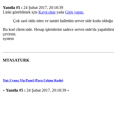
Yanıtla #5 :
24 Şubat 2017, 20:18:39
Linki görebilmek için
Kayıt olun
yada
Giriş yapın.
Çok saol oldu nitro ve tamiri hallettim server side kodu olduğu
Bu kod client-side. Hesap işlemlerini sadece server-side'da yapabilirsin.
çevirsin.
system
MTASATURK
Ynt: Cynax Vip Panel (Para Çekme Kodu)
«
Yanıtla #5 :
24 Şubat 2017, 20:18:39 »