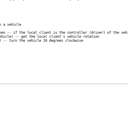
n a vehicle
hen -- if the local client is the controller (driver) of the veh
ehicle) -- get the local client's vehicle rotation
) -- turn the vehicle 10 degrees clockwise