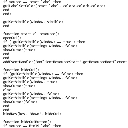
if source == reset_label then
guiLabelSetColor(reset_label, colora,colorb,colorc)
end
end)
guiSetVisible(window, visible)
end
function start_cl_resource()
openGui()
if ( guiGetVisible(window) == true ) then
guiSetVisible(settings_window, false)
showCursor(true)
end
end
addEventHandler("onClientResourceStart",getResourceRootElement
function hideGui()
if (guiGetVisible(window) == false) then 
guiSetVisible(settings_window, false)
guiSetVisible(window, true)
showCursor(true)
else
guiSetVisible(window, false)
guiSetVisible(settings_window, false)
showCursor(false)
end
end
bindKey(key, "down", hideGui)
function hideGuiButton()
if source == Btn19_label then