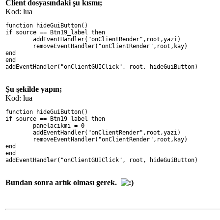
Client dosyasındaki şu kısmı;
Kod: lua
function hideGuiButton()
if source == Btn19_label then
	addEventHandler("onClientRender",root,yazi)
	removeEventHandler("onClientRender",root,kay)
end
end
addEventHandler("onClientGUIClick", root, hideGuiButton)
Şu şekilde yapın;
Kod: lua
function hideGuiButton()
if source == Btn19_label then
	panelacikmi = 0
	addEventHandler("onClientRender",root,yazi)
	removeEventHandler("onClientRender",root,kay)
end
end
addEventHandler("onClientGUIClick", root, hideGuiButton)
Bundan sonra artık olması gerek.