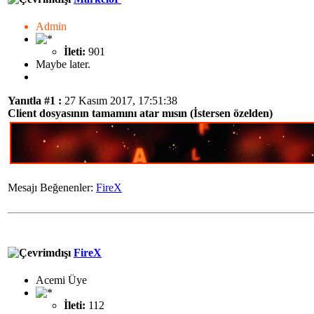
Admin
İleti:
901
Maybe later.
Yanıtla #1 :
27 Kasım 2017, 17:51:38
Client dosyasının tamamını atar mısın (İstersen özelden)
Mesajı Beğenenler:
FireX
FireX
Acemi Üye
İleti:
112