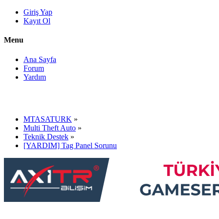
Giriş Yap
Kayıt Ol
Menu
Ana Sayfa
Forum
Yardım
MTASATURK
»
Multi Theft Auto
»
Teknik Destek
»
[YARDIM] Tag Panel Sorunu