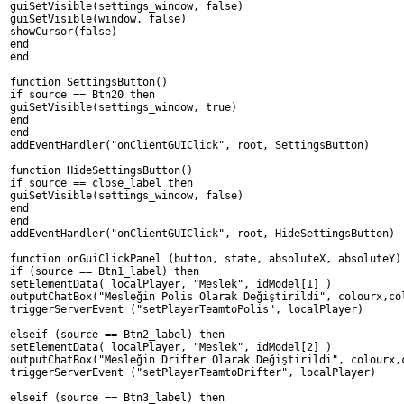
guiSetVisible(settings_window, false)
guiSetVisible(window, false)
showCursor(false)
end
end
function SettingsButton()
if source == Btn20 then
guiSetVisible(settings_window, true)
end
end
addEventHandler("onClientGUIClick", root, SettingsButton)
function HideSettingsButton()
if source == close_label then
guiSetVisible(settings_window, false)
end
end
addEventHandler("onClientGUIClick", root, HideSettingsButton)
function onGuiClickPanel (button, state, absoluteX, absoluteY)
if (source == Btn1_label) then
setElementData( localPlayer, "Meslek", idModel[1] )
outputChatBox("Mesleğin Polis Olarak Değiştirildi", colourx,co
triggerServerEvent ("setPlayerTeamtoPolis", localPlayer)
elseif (source == Btn2_label) then
setElementData( localPlayer, "Meslek", idModel[2] )
outputChatBox("Mesleğin Drifter Olarak Değiştirildi", colourx,
triggerServerEvent ("setPlayerTeamtoDrifter", localPlayer)
elseif (source == Btn3_label) then