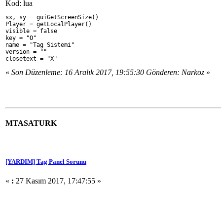
Kod: lua
sx, sy = guiGetScreenSize()
Player = getLocalPlayer()
visible = false
key = "O"
name = "Tag Sistemi"
version = ""
closetext = "X"
«
Son Düzenleme: 16 Aralık 2017, 19:55:30 Gönderen: Narkoz
»
MTASATURK
[YARDIM] Tag Panel Sorunu
«
:
27 Kasım 2017, 17:47:55 »