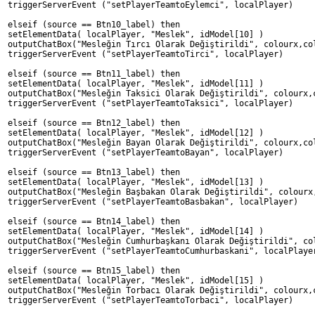
triggerServerEvent ("setPlayerTeamtoEylemci", localPlayer)
elseif (source == Btn10_label) then
setElementData( localPlayer, "Meslek", idModel[10] )
outputChatBox("Mesleğin Tırcı Olarak Değiştirildi", colourx,co
triggerServerEvent ("setPlayerTeamtoTirci", localPlayer)
elseif (source == Btn11_label) then
setElementData( localPlayer, "Meslek", idModel[11] )
outputChatBox("Mesleğin Taksici Olarak Değiştirildi", colourx,
triggerServerEvent ("setPlayerTeamtoTaksici", localPlayer)
elseif (source == Btn12_label) then
setElementData( localPlayer, "Meslek", idModel[12] )
outputChatBox("Mesleğin Bayan Olarak Değiştirildi", colourx,co
triggerServerEvent ("setPlayerTeamtoBayan", localPlayer)
elseif (source == Btn13_label) then
setElementData( localPlayer, "Meslek", idModel[13] )
outputChatBox("Mesleğin Başbakan Olarak Değiştirildi", colourx
triggerServerEvent ("setPlayerTeamtoBasbakan", localPlayer)
elseif (source == Btn14_label) then
setElementData( localPlayer, "Meslek", idModel[14] )
outputChatBox("Mesleğin Cumhurbaşkanı Olarak Değiştirildi", co
triggerServerEvent ("setPlayerTeamtoCumhurbaskani", localPlaye
elseif (source == Btn15_label) then
setElementData( localPlayer, "Meslek", idModel[15] )
outputChatBox("Mesleğin Torbacı Olarak Değiştirildi", colourx,
triggerServerEvent ("setPlayerTeamtoTorbaci", localPlayer)