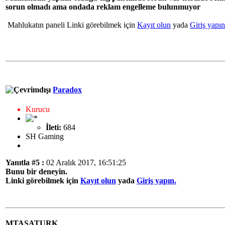
sorun olmadı ama ondada reklam engelleme bulunmuyor
Mahlukatın paneli Linki görebilmek için
Kayıt olun
yada
Giriş yapın
Paradox
Kurucu
İleti:
684
SH Gaming
Yanıtla #5 :
02 Aralık 2017, 16:51:25
Bunu bir deneyin.
Linki görebilmek için
Kayıt olun
yada
Giriş yapın.
MTASATURK