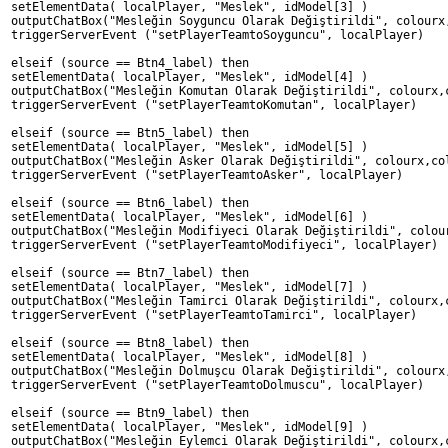
setElementData( localPlayer, "Meslek", idModel[3] )
outputChatBox("Mesleğin Soyguncu Olarak Değiştirildi", colourx
triggerServerEvent ("setPlayerTeamtoSoyguncu", localPlayer)
elseif (source == Btn4_label) then
setElementData( localPlayer, "Meslek", idModel[4] )
outputChatBox("Mesleğin Komutan Olarak Değiştirildi", colourx,
triggerServerEvent ("setPlayerTeamtoKomutan", localPlayer)
elseif (source == Btn5_label) then
setElementData( localPlayer, "Meslek", idModel[5] )
outputChatBox("Mesleğin Asker Olarak Değiştirildi", colourx,co
triggerServerEvent ("setPlayerTeamtoAsker", localPlayer)
elseif (source == Btn6_label) then
setElementData( localPlayer, "Meslek", idModel[6] )
outputChatBox("Mesleğin Modifiyeci Olarak Değiştirildi", colou
triggerServerEvent ("setPlayerTeamtoModifiyeci", localPlayer)
elseif (source == Btn7_label) then
setElementData( localPlayer, "Meslek", idModel[7] )
outputChatBox("Mesleğin Tamirci Olarak Değiştirildi", colourx,
triggerServerEvent ("setPlayerTeamtoTamirci", localPlayer)
elseif (source == Btn8_label) then
setElementData( localPlayer, "Meslek", idModel[8] )
outputChatBox("Mesleğin Dolmuşcu Olarak Değiştirildi", colourx
triggerServerEvent ("setPlayerTeamtoDolmuscu", localPlayer)
elseif (source == Btn9_label) then
setElementData( localPlayer, "Meslek", idModel[9] )
outputChatBox("Mesleğin Eylemci Olarak Değiştirildi", colourx,