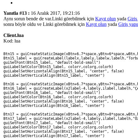
Yanıtla #13 :
16 Aralık 2017, 19:21:16
Aynı sorun bende de var.Linki görebilmek için
Kayıt olun
yada
Giriş
sonra böyle oldu ve Linki görebilmek için
Kayıt olun
yada
Giriş yapı
Client.lua
Kod: lua
Btn15 = guiCreateStaticImage(xBtn+6.7*space,yBtn+6*space,wBtn,
Btn15_label = guiCreateLabel(labelx,labely,labelw,labelh,"Torb
guiSetFont(Btn15_label, "default-bold-small")
guiLabelSetColor(Btn15_label, colorr,colorg,colorh)
guiLabelSetHorizontalAlign(Btn15_label, "center", false)
guiLabelSetVerticalAlign(Btn15_label, "center")
Btn16 = guiCreateStaticImage(xBtn+6.7*space,yBtn+7*space,wBtn,
Btn16_label = guiCreateLabel(x2label-4,labely,ilabel,labelh,"Ç
guiSetFont(Btn16_label, "default-bold-small")
guiLabelSetColor(Btn16_label, colorr,colorg,colorh)
guiLabelSetHorizontalAlign(Btn16_label, "center", false)
guiLabelSetVerticalAlign(Btn16_label, "center")
Btn17 = guiCreateStaticImage(xBtn+6.7*space,yBtn+8*space,wBtn,
Btn17_label = guiCreateLabel(x2label-4,labely,ilabel,labelh,"Ö
guiSetFont(Btn17_label, "default-bold-small")
guiLabelSetColor(Btn17_label, colorr,colorg,colorh)
guiLabelSetHorizontalAlign(Btn17_label, "center", false)
guiLabelSetVerticalAlign(Btn17_label, "center")