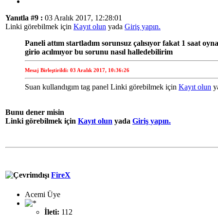
Yanıtla #9 :
03 Aralık 2017, 12:28:01
Linki görebilmek için
Kayıt olun
yada
Giriş yapın.
Paneli attım startladım sorunsuz çalısıyor fakat 1 saat o
girio acılmıyor bu sorunu nasıl halledebilirim
Mesaj Birleştirildi: 03 Aralık 2017, 10:36:26
Suan kullandıgım tag panel Linki görebilmek için
Kayıt olun
y
Bunu dener misin
Linki görebilmek için
Kayıt olun
yada
Giriş yapın.
FireX
Acemi Üye
İleti:
112