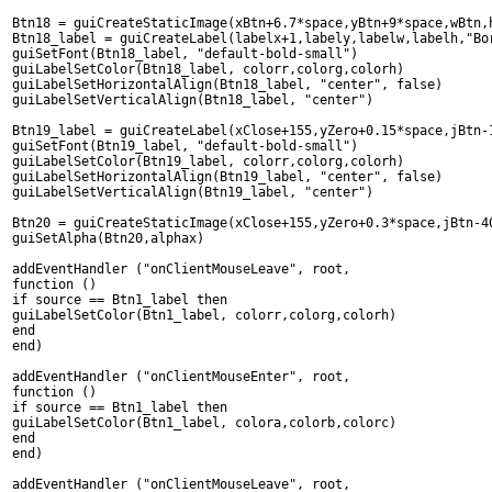
Btn18 = guiCreateStaticImage(xBtn+6.7*space,yBtn+9*space,wBtn,
Btn18_label = guiCreateLabel(labelx+1,labely,labelw,labelh,"Bo
guiSetFont(Btn18_label, "default-bold-small")
guiLabelSetColor(Btn18_label, colorr,colorg,colorh)
guiLabelSetHorizontalAlign(Btn18_label, "center", false)
guiLabelSetVerticalAlign(Btn18_label, "center")
Btn19_label = guiCreateLabel(xClose+155,yZero+0.15*space,jBtn-
guiSetFont(Btn19_label, "default-bold-small")
guiLabelSetColor(Btn19_label, colorr,colorg,colorh)
guiLabelSetHorizontalAlign(Btn19_label, "center", false)
guiLabelSetVerticalAlign(Btn19_label, "center")
Btn20 = guiCreateStaticImage(xClose+155,yZero+0.3*space,jBtn-4
guiSetAlpha(Btn20,alphax)
addEventHandler ("onClientMouseLeave", root,
function ()
if source == Btn1_label then
guiLabelSetColor(Btn1_label, colorr,colorg,colorh)
end
end)
addEventHandler ("onClientMouseEnter", root,
function ()
if source == Btn1_label then
guiLabelSetColor(Btn1_label, colora,colorb,colorc)
end
end)
addEventHandler ("onClientMouseLeave", root,