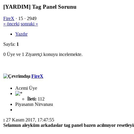
[YARDIM] Tag Panel Sorunu
FireX
·
15 ·
2949
« önceki
sonraki »
Yazdır
Sayfa:
1
0 Üye ve 1 Ziyaretçi konuyu incelemekte.
FireX
Acemi Üye
İleti:
112
Piyasanın Nirvanası
:
27 Kasım 2017, 17:47:55
Selamun aleyküm arkadaslar tag panel bazen acılmıyor resetleyin