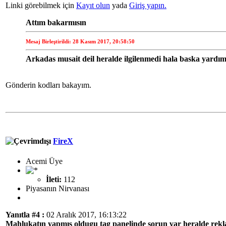
Linki görebilmek için
Kayıt olun
yada
Giriş yapın.
Attım bakarmısın
Mesaj Birleştirildi: 28 Kasım 2017, 20:58:50
Arkadas musait deil heralde ilgilenmedi hala baska yardım
Gönderin kodları bakayım.
FireX
Acemi Üye
İleti:
112
Piyasanın Nirvanası
Yanıtla #4 :
02 Aralık 2017, 16:13:22
Mahlukatın yapmıs oldugu tag panelinde sorun var heralde rekla